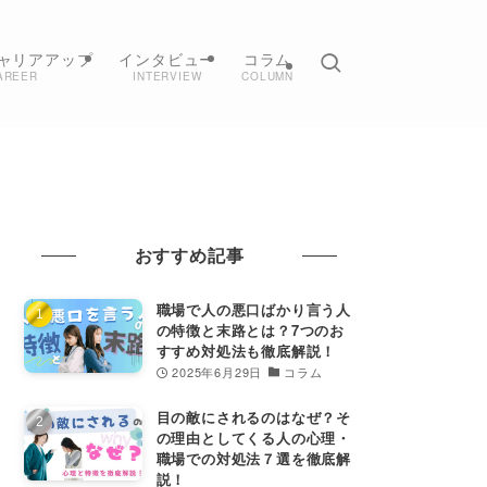
ャリアアップ
インタビュー
コラム
AREER
INTERVIEW
COLUMN
おすすめ記事
職場で人の悪口ばかり言う人
の特徴と末路とは？7つのお
すすめ対処法も徹底解説！
2025年6月29日
コラム
目の敵にされるのはなぜ？そ
の理由としてくる人の心理・
職場での対処法７選を徹底解
説！