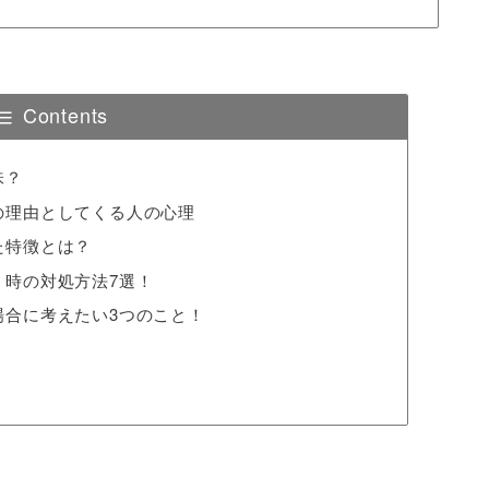
Contents
味？
の理由としてくる人の心理
た特徴とは？
」時の対処方法7選！
場合に考えたい3つのこと！